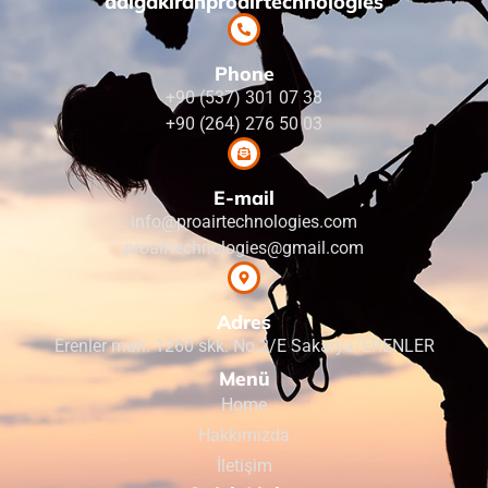
dalgakiranproairtechnologies
Phone
+90 (537) 301 07 38
+90 (264) 276 50 03
E-mail
info@proairtechnologies.com
proairtechnologies@gmail.com
Adres
Erenler mah. 1260 skk. No.2/E Sakarya/ERENLER
Menü
Home
Hakkımızda
İletişim