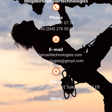
dalgakiranproairtechnologies
Phone
+90 (537) 301 07 38
+90 (264) 276 50 03
E-mail
info@proairtechnologies.com
proairtechnologies@gmail.com
Adres
Erenler mah. 1260 skk. No.2/E Sakarya/ERENLER
Menü
Home
Hakkımızda