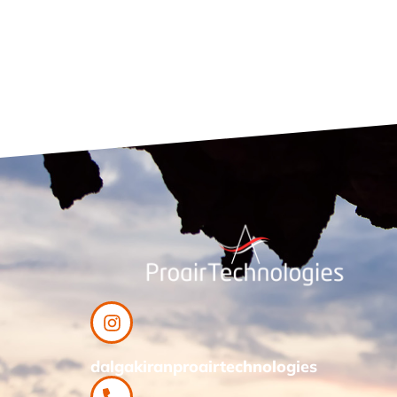
dalgakiranproairtechnologies