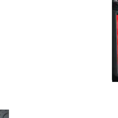
zlasıdır; üreticilerin tutarlı, yüksek
ğlamada önemli bir bileşendir.
in büyüklüğü ne olursa olsun kompresörün
atentli ve dayanıklı vida bloğu her
dir. Yeni rotor profilleri üretim sürecinde
gereksinimi sağlar.
liyetlerinin düşük kalmasını sağlayan
Yağ enjeksiyonlu döner vidalı kompresör, sürekli 
verimli bir şekilde basınçlı havaya dönüştüren çok
Uygulama ne olursa olsun, üretim süreciniz boyu