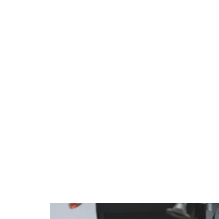
Kompresörler finansal bir yatırımdan daha fa
kaliteli, düşük maliyetli hava almasını sa
Vidalı sıkıştırma komponenti, işletmeniz
ve tesisinizin kalbidir.
Yüksek kapasiteli basınçlı hava sağlayan p
modelin kapasite ihtiyacına göre seçilmekte
daha az hava sızıntısı ve daha düşük tork 
Kompresörün ömrü boyunca tüm işletme ma
güvenilirlik ve performansı sunuyoruz.