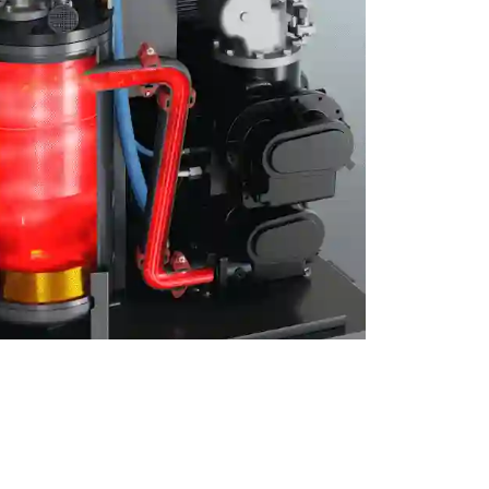
bir dönme hareketi yoluyla gücü
 yönlü bir endüstriyel makinedir.
nca döner vidalı hava kompresörü