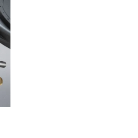
kullanmanın birçok avantajı vardır. Teknolojik ge
faydalar arasında optimum enerji verimliliği de ye
Çok daha basit olan pistonlu hava kompresörleriyle
hava kompresörleri genellikle daha üstündür. Pis
basınçlı hava sisteminizi yükseltmenin zamanı gelmi
maliyetleri nedeniyle maliyet tasarrufu sağlayabili
Döner vidalı kompresörler, çok çeşitli endüstrilerdek
maliyetli bir basınçlı hava çözümü sağlayabilir. 
olan pistonlu hava kompresörlerinin aksine, yağlı
kullanımın zorluklarına dayanabilir. Verimli olma
uzun kesintiler olmadan ekipman ve makinelerin ç
sürekli basınçlı hava beslemesinin hayati önem ta
taleplerini karşılayabilirler.
Operasyonunuzda vidalı kompresörün kullanılma
sayfalarımıza göz atın veya yardım için ekibimizl