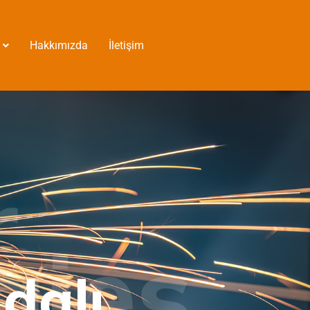
Hakkımızda
İletişim
r
gies
idalı