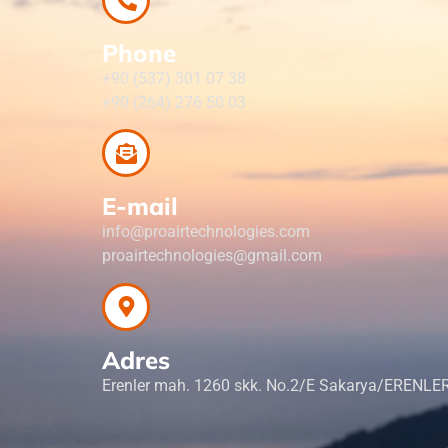
Phone
+90 (537) 301 07 38
+90 (264) 276 50 03
E-mail
info@proairtechnologies.com
proairtechnologies@gmail.com
Adres
Erenler mah. 1260 skk. No.2/E Sakarya/ERENLE