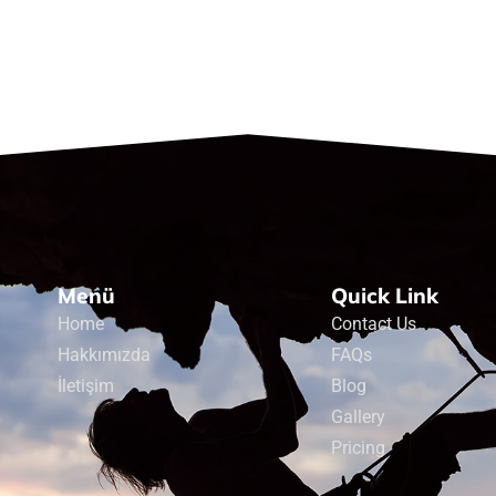
Menü
Quick Link
Home
Contact Us
Hakkımızda
FAQs
İletişim
Blog
Gallery
Pricing