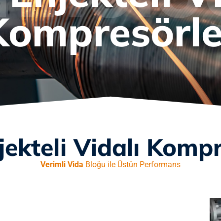
Kompresörle
jekteli Vidalı Kompr
Verimli Vida
Bloğu ile Üstün Performans