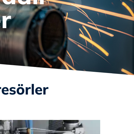
r
esörler