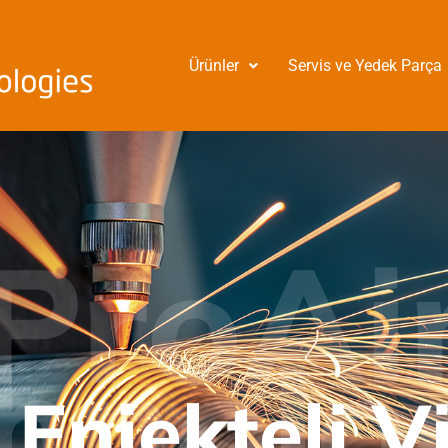
Ürünler
Servis ve Yedek Parça
teli Vidalı
örler
ProAi
hnolo
Enjekteli V