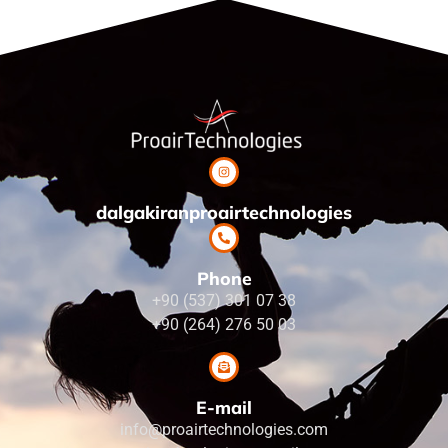
dalgakiranproairtechnologies
Phone
+90 (537) 301 07 38
+90 (264) 276 50 03
E-mail
info@proairtechnologies.com