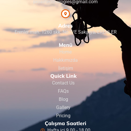
proairtechnologies@gmail.com
Adres
Erenler mah. 1260 skk. No.2/E Sakarya/ERENLER
Menü
Home
Hakkımızda
İletişim
Quick Link
Contact Us
FAQs
Blog
Gallery
Pricing
Çalışma Saatleri
Hafta içi 9.00 - 18.00