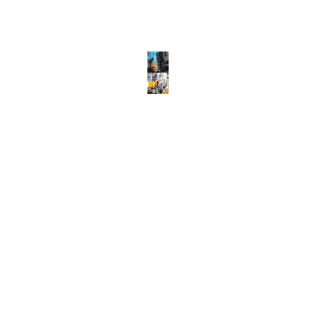
Bir plastik şişe üreticisinin kullandığı sistemin
türü ne olursa olsun, kompresör her zaman
operasyonda en fazla özen ve dikkat gerektiren
bileşendir. Bunun nedeni, şişenin
şekillendirilmesinde tüm proseslerin basınçlı
hava enjeksiyonunu gerektirmesidir.
Aşırı ısı, basınç ve uzun süreli tekrarlama
koşulları altında çalıştığından dolayı
kompresörün, talep üzerine sistemdeki hava
akışını doğru bir şekilde kontrol etmesi gerekir.