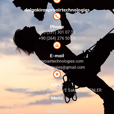
dalgakiranproairtechnologies
Phone
+90 (537) 301 07 38
+90 (264) 276 50 03
E-mail
info@proairtechnologies.com
proairtechnologies@gmail.com
Adres
Erenler mah. 1260 skk. No.2/E Sakarya/ERENLER
Menü
Home
Hakkımızda