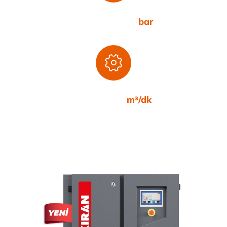
7,5-8,5-10-13
bar
0,25-14,58
m³/dk