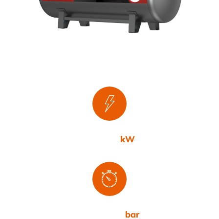
5,5-315
kW
7,5-10-13
bar