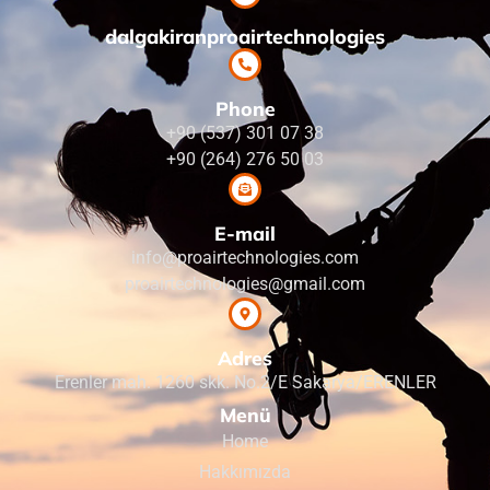
dalgakiranproairtechnologies
Phone
+90 (537) 301 07 38
+90 (264) 276 50 03
E-mail
info@proairtechnologies.com
proairtechnologies@gmail.com
Adres
Erenler mah. 1260 skk. No.2/E Sakarya/ERENLER
Menü
Home
Hakkımızda