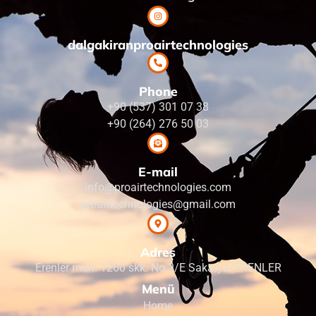
dalgakiranproairtechnologies
Phone
+90 (537) 301 07 38
+90 (264) 276 50 03
E-mail
info@proairtechnologies.com
proairtechnologies@gmail.com
Adres
Erenler mah. 1260 skk. No.2/E Sakarya/ERENLER
Menü
Home