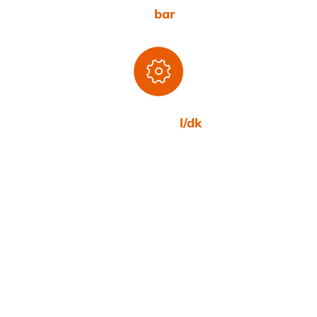
8
bar
410-1657
l/dk