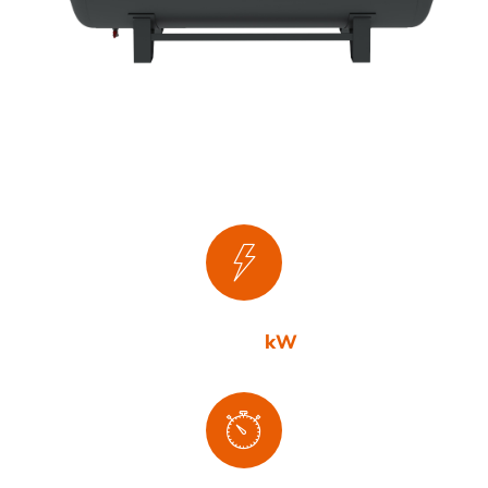
2,2-7,5
kW